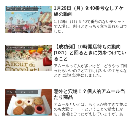
1月29日（月）9:40番号なしチケ
アムール・デュ・ショコラ
組の動向
1月29日（月）9:40で番号のないチケット
で入場し、割りときっちり立ち回れた日で
した。
【成功例】10時開店待ちの動向
アムール・デュ・ショコラ
(1/31）と回るときに気をつけてい
ること
アムールって人が多いけど、どうやって回
ったらいいの？どこ行けばいいの？そんな
ときに読む記事にしました。
意外と穴場！？個人的アムール当
アムール・デュ・ショコラ
たり商品
アムールといえば、もう人が多すぎて並ぶ
のも大変で・・・ということで断念しが
ち。会場はごったがえしていますが、あま
り並ばずに買えて、かつ個人的にアタリだ
った商品をまとめました。