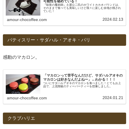
可能性を秘めている！
『味覚の魔術師』土屋公二氏のホワイトカカオパウンドは、
そのままで食べても美味しいけど我々に楽しむ余地が残され
ていた！
2024.02.13
amour-chocoffee.com
パティスリー・サダハル・アオキ・パリ
感動のマカロン。
「マカロンって苦手なんだけど、サダハルアオキの
マカロンは好きなんだよねー」←わかる！！！
ついにサダハルアオキのマカロンを食べました！とてもお上
品で、上流階級のティーパーティーを想像しました。
2024.01.21
amour-chocoffee.com
クラブハリエ