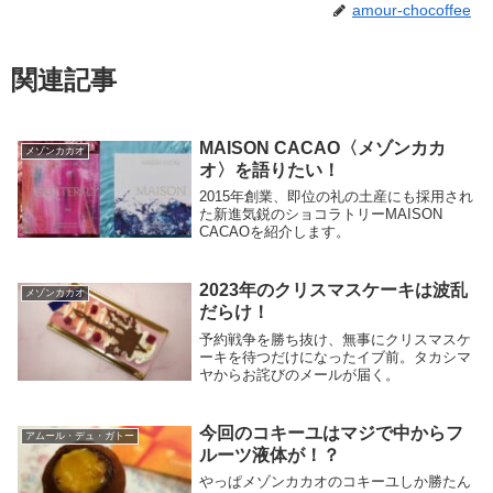
amour-chocoffee
関連記事
MAISON CACAO〈メゾンカカ
メゾンカカオ
オ〉を語りたい！
2015年創業、即位の礼の土産にも採用され
た新進気鋭のショコラトリーMAISON
CACAOを紹介します。
2023年のクリスマスケーキは波乱
メゾンカカオ
だらけ！
予約戦争を勝ち抜け、無事にクリスマスケ
ーキを待つだけになったイブ前。タカシマ
ヤからお詫びのメールが届く。
今回のコキーユはマジで中からフ
アムール・デュ・ガトー
ルーツ液体が！？
やっぱメゾンカカオのコキーユしか勝たん