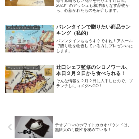
毎年素晴らしい商品を売り出す辻口氏。
2023年のアッシュも和洋織りなす品物か
ら、心惹かれたものを紹介します。
バレンタインで贈りたい商品ラン
アッシュチョコレートワールド
キング（私的）
バレンタインももうすぐですね！アムール
で贈り物を物色している方にプレゼンいた
します。
辻口シェフ監修のシロノワール、
アッシュチョコレートワールド
本日２月２日から食べられる！
そんな情報を２月２日に入手したので、ブ
ランチしにコメダへGO！
テオブロマのホワイトカカオパウンドは、
無限大の可能性を秘めている！