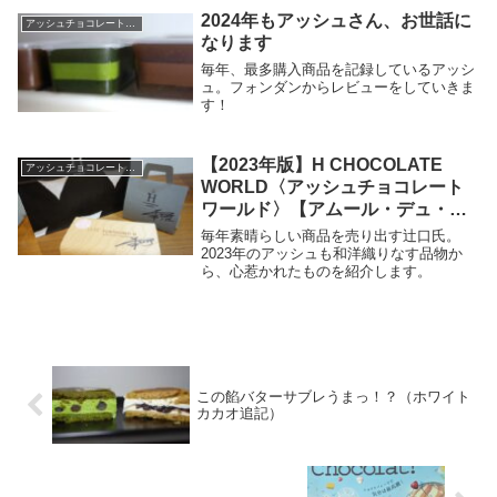
2024年もアッシュさん、お世話に
アッシュチョコレートワールド
なります
毎年、最多購入商品を記録しているアッシ
ュ。フォンダンからレビューをしていきま
す！
【2023年版】H CHOCOLATE
アッシュチョコレートワールド
WORLD〈アッシュチョコレート
ワールド〉【アムール・デュ・シ
ョコラ】
毎年素晴らしい商品を売り出す辻口氏。
2023年のアッシュも和洋織りなす品物か
ら、心惹かれたものを紹介します。
この餡バターサブレうまっ！？（ホワイト
カカオ追記）