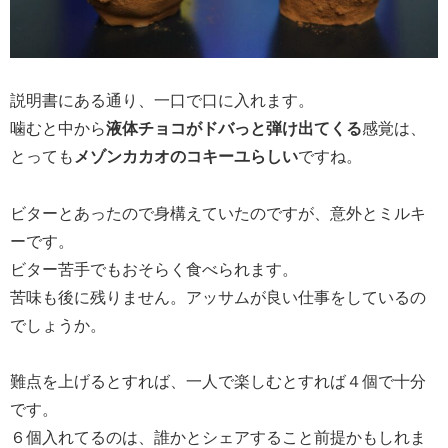
説明書にある通り、一口で口に入れます。
噛むと中から
液体チョコがドバっと弾け出てくる
感覚は、
とっても
メゾンカカオのコキーユらしい
ですね。
ビターとあったので身構えていたのですが、意外とミルキ
ーです。
ビター苦手でもおそらく食べられます。
苦味も後に残りません。アッサムが良い仕事をしているの
でしょうか。
難点を上げるとすれば、一人で楽しむとすれば４個で十分
です。
６個入れてるのは、誰かとシェアすること前提かもしれま