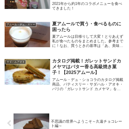
2021年から約1年のコラボメニューを食べ
てきました！
夏アムールで買う・食べるものに
アムール・デュ・ガトー
困ったら
夏アムールは目移りして大変！とりあえず
私が食べたものをまとめました。参考まで
に！なお、買うときの基準は「あ、美味し
そう」でオッケーです。だいたい美味しい
です。
カタログ掲載！ガレットサンドカ
サダハルアオキ
メヤマはバター香る高級焼き菓
子！【2025アムール】
アムール・デュ・ショコラのカタログ掲載
商品、パティスリー・サダハル・アオキ・
パリの「ガレットサンド カメヤマ」を買
ってきました。入手の流れ１月２４日での
話ですが、朝の10:40頃にサダハルアオキ
のブース前に並びました。この時点で売り
切れ商品...
不思議の世界へようこそ～久遠チョコレー
ト編～