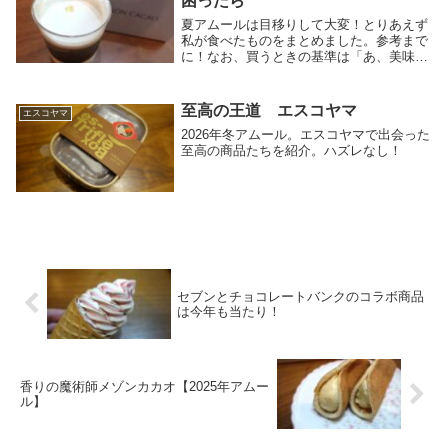
困ったら
夏アムールは目移りして大変！とりあえず
私が食べたものをまとめました。参考まで
に！なお、買うときの基準は「あ、美味し
そう」でオッケーです。だいたい美味しい
です。
至高の王道 エスコヤマ
エスコヤマ
2026年冬アムール。エスコヤマで出会った
至高の商品たちを紹介。ハズレなし！
セブンとチョコレートバンクのコラボ商品
は今年も当たり！
香りの魔術師メゾンカカオ【2025年アムー
ル】